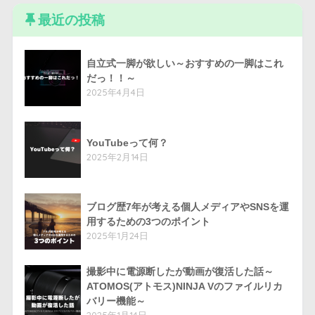
最近の投稿
自立式一脚が欲しい～おすすめの一脚はこれ
だっ！！～
2025年4月4日
YouTubeって何？
2025年2月14日
ブログ歴7年が考える個人メディアやSNSを運
用するための3つのポイント
2025年1月24日
撮影中に電源断したが動画が復活した話～
ATOMOS(アトモス)NINJA Vのファイルリカ
バリー機能～