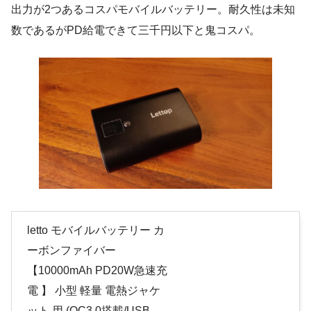
出力が2つあるコスパモバイルバッテリー。耐久性は未知
数であるがPD給電できて三千円以下と鬼コスパ。
letto モバイルバッテリー カ
ーボンファイバー
【10000mAh PD20W急速充
電 】 小型 軽量 電熱ジャケ
ット 用 (QC3.0搭載/USB-