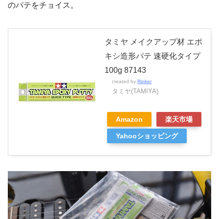
のパテをチョイス。
タミヤ メイクアップ材 エポ
キシ造形パテ 速硬化タイプ
100g 87143
created by
Rinker
タミヤ(TAMIYA)
Amazon
楽天市場
Yahooショッピング