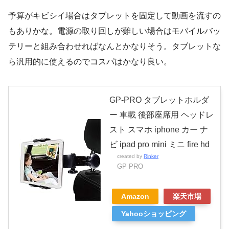
予算がキビシイ場合はタブレットを固定して動画を流すの
もありかな。電源の取り回しが難しい場合はモバイルバッ
テリーと組み合わせればなんとかなりそう。タブレットな
ら汎用的に使えるのでコスパはかなり良い。
GP-PRO タブレットホルダ
ー 車載 後部座席用 ヘッドレ
スト スマホ iphone カー ナ
ビ ipad pro mini ミニ fire hd
created by
Rinker
GP PRO
Amazon
楽天市場
Yahooショッピング