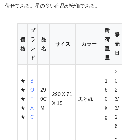
伏せてある。星の多い商品が安価である。
ブ
耐
発
価
ラ
品
荷
サイズ
カラー
売
格
ン
名
重
日
ド
量
2
★
B
1
0
★
O
29
6
2
290 X 71
★
F
0C
黒と緑
0
3/
X 15
★
A
M
k
3/
★
C
g
2
6