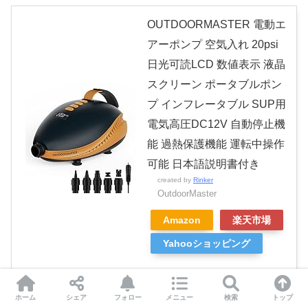
OUTDOORMASTER 電動エ
アーポンプ 空気入れ 20psi
日光可読LCD 数値表示 液晶
スクリーン ポータブルポン
プ インフレータブル SUP用
電気高圧DC12V 自動停止機
能 過熱保護機能 運転中操作
可能 日本語説明書付き
created by
Rinker
OutdoorMaster
Amazon
楽天市場
Yahooショッピング
ホーム
シェア
フォロー
メニュー
検索
トップ