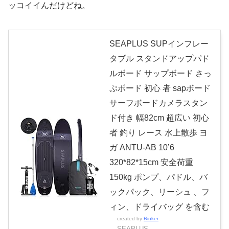
ッコイイんだけどね。
SEAPLUS SUPインフレー
タブル スタンドアップパド
ルボード サップボード さっ
ぷボード 初心 者 sapボード
サーフボードカメラスタン
ド付き 幅82cm 超広い 初心
者 釣り レース 水上散歩 ヨ
ガ ANTU-AB 10’6
320*82*15cm 安全荷重
150kg ポンプ、パドル、バ
ックパック、リーシュ 、フ
ィン、ドライバッグ を含む
created by
Rinker
SEAPLUS