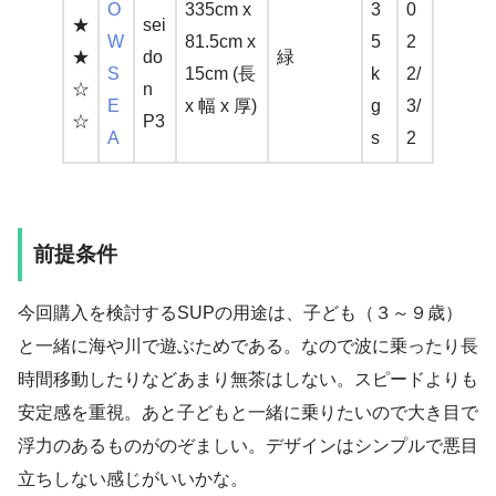
O
335cm x
3
0
★
sei
W
81.5cm x
5
2
★
do
緑
S
15cm (長
k
2/
☆
n
E
x 幅 x 厚)
g
3/
☆
P3
A
s
2
前提条件
今回購入を検討するSUPの用途は、子ども（３～９歳）
と一緒に海や川で遊ぶためである。なので波に乗ったり長
時間移動したりなどあまり無茶はしない。スピードよりも
安定感を重視。あと子どもと一緒に乗りたいので大き目で
浮力のあるものがのぞましい。デザインはシンプルで悪目
立ちしない感じがいいかな。