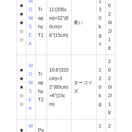
W
1
★
0
O
Tr
11′(335c
3
★
2
W
op
m)×32″(8
0
★
青い
0/
S
hy
0cm)×
k
☆
2/
E
T1
6″(15cm)
g
☆
1
A
s
8
2
W
★
10.6′(320
1
0
O
Tr
★
cm)×3
2
2
W
op
ターコイ
★
2″(80cm)
0
0/
S
hy
ズ
☆
×6″(15c
k
2/
E
T2
☆
m)
g
1
A
8
W
1
2
★
Po