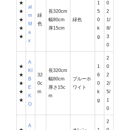
★
1
0
al
★
長320cm
5
2
m
緑
★
幅80cm
緑色
0
1/
M
色
★
厚15cm
k
8/
a
★
g
3
x
0
2
A
★
1
0
KI
長320cm
★
32
6
2
B
幅80cm
ブルーホ
★
0c
0
2/
E
厚さ15c
ワイト
★
m
k
5/
K
m
★
g
1
O
0
2
A
★
オレン
1
0