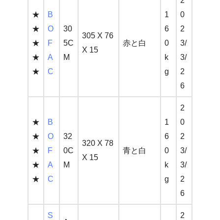
2
★
B
1
0
★
O
30
6
2
305 X 76
★
F
5C
赤と白
0
3/
X 15
★
A
M
k
3/
★
C
g
2
6
2
★
B
1
0
★
O
32
6
2
320 X 78
★
F
0C
青と白
0
3/
X 15
★
A
M
k
3/
★
C
g
2
6
S
2