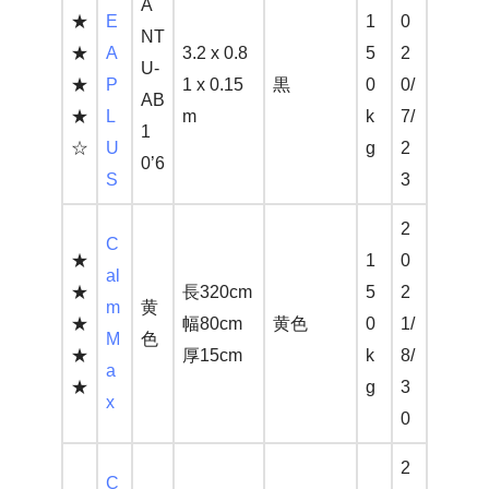
A
★
E
1
0
NT
★
A
3.2 x 0.8
5
2
U-
★
P
1 x 0.15
黒
0
0/
AB
★
L
m
k
7/
1
☆
U
g
2
0’6
S
3
2
C
★
1
0
al
★
長320cm
5
2
m
黄
★
幅80cm
黄色
0
1/
M
色
★
厚15cm
k
8/
a
★
g
3
x
0
2
C