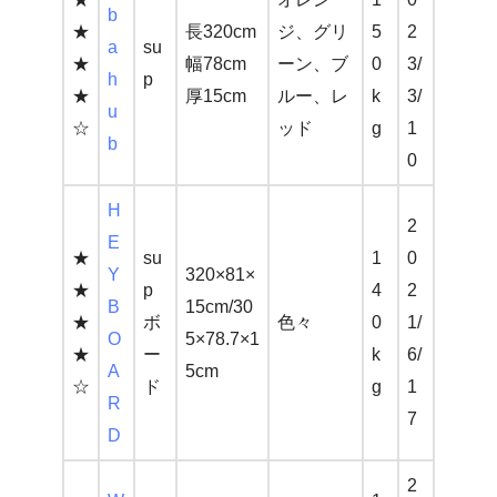
b
★
長320cm
ジ、グリ
5
2
a
su
★
幅78cm
ーン、ブ
0
3/
h
p
★
厚15cm
ルー、レ
k
3/
u
☆
ッド
g
1
b
0
H
2
E
★
su
1
0
Y
320×81×
★
p
4
2
B
15cm/30
★
ボ
色々
0
1/
O
5×78.7×1
★
ー
k
6/
A
5cm
☆
ド
g
1
R
7
D
2