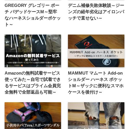
GREGORY グレゴリー ポー
デニム補修失敗体験談～ジー
チ パデッドケースM～堅牢
ンズの経年劣化はアイロンパ
なハーネスショルダーポケッ
ッチで直せない～
ト～
Amazonの無料試着サービス
MAMMUT マムート Add-on
使ってみた～自宅で試着でき
ショルダー ハーネス ポケッ
るサービスはプライム会員完
トM～ザックに便利なスマホ
全無料で全部返品も可能～
ケースを後付け～