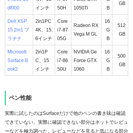
GB
df000
インチ
50H
1050Ti
B
Dell XSP
2in1PC
Core
16
Radeon RX
512
15 2in1 プ
4K、15.
i7-87
G
Vega M GL
GB
ラチナ
6インチ
05G
B
Microsoft
2in1P
Core
NVIDIA Ge
16
500
Surface B
C、15
i7-86
Force GTX
G
GB
ook2
インチ
50U
1060
B
ペン性能
実際に試したのはSurfaceだけで他のペンの書き味は確認
できていない。実際に確認できない部分はネットでレビュ
ーなどを極力調べた。レビューなどを見ると気になる部分