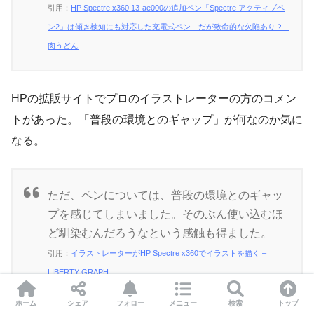
引用：
HP Spectre x360 13-ae000の追加ペン「Spectre アクティブペ
ン2」は傾き検知にも対応した充電式ペン…だが致命的な欠陥あり？ –
肉うどん
HPの拡販サイトでプロのイラストレーターの方のコメン
トがあった。「普段の環境とのギャップ」が何なのか気に
なる。
ただ、ペンについては、普段の環境とのギャッ
プを感じてしまいました。そのぶん使い込むほ
ど馴染むんだろうなという感触も得ました。
引用：
イラストレーターがHP Spectre x360でイラストを描く –
LIBERTY GRAPH
ホーム
シェア
フォロー
メニュー
検索
トップ