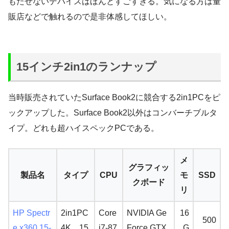
もたせないデバイスはほんとすごすぎる。気になる方は量
販店などで触れるので是非体感してほしい。
15インチ2in1のランナップ
当時販売されていたSurface Book2に競合する2in1PCをピ
ックアップした。Surface Book2以外はコンバーチブルタ
イプ。どれも超ハイスペックPCである。
メ
グラフィッ
製品名
タイプ
CPU
モ
SSD
クボード
リ
HP Spectr
2in1PC
Core
NVIDIA Ge
16
500
e x360 15-
4K、15
i7-87
Force GTX
G