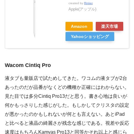
created by
Rinker
Apple(アップル)
Amazon
楽天市場
Yahooショッピング
Wacom Cintiq Pro
液タブも量販店で試ためしてきた。ワコムの液タブが2台
あったのだが品番がなくどの機種か正確にはわからない。
見た目では多分Cintiq Pro13だと思う。書き心地は良いが
何かもっさりした感じがした。もしかしてクリスタの設定
が悪かったのかもしれないが何とも言えない。あとiPad
と比べると液晶の綺麗さが残念な感じである。視差や反応
速度はもちろんKamvas Pro13と同等かそれ以上と感じら