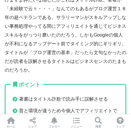
「未経験で云々・・・」なんてのもあるがブログ運営１８
年の超ベテランである。サラリーマンがスキルアップしな
い事務処理やってる間にアフィリエイトを通じてビジネス
スキルをがっつり磨いたのだろう。しかもGoogleの個人
が不利になるアップデート前でタイミング的にギリギリ。
タイトルが「ブログ運営の基本」だったら文句なかったの
だが読者を誤解させるタイトルはビジネスセンスのたまも
のだろうか。
ポイント
著書はタイトル詐欺で読み手に誤解させる
昔と環境が違うため今個人でアフィリエイトで
大金を稼ぐのは基本不可能
ホーム
シェア
フォロー
メニュー
検索
トップ
著者はもともとビジネスセンスがあった