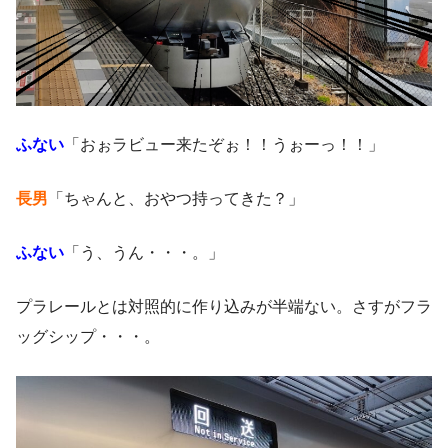
ふない
「おぉラビュー来たぞぉ！！うぉーっ！！」
長男
「ちゃんと、おやつ持ってきた？」
ふない
「う、うん・・・。」
プラレールとは対照的に作り込みが半端ない。さすがフラ
ッグシップ・・・。