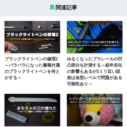
関連記事
ブラックライトペンの修理2
ゆるくなったプラレールの凹
～バラバラになった書籍付属
凸部分を計測する～経年劣化
のブラックライトペンを何と
の影響もあるが2ミリ近い誤
かする～
差は金型レベルで問題がある
可能性あり～