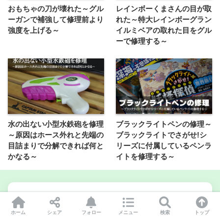
おもちゃの刀が壊れた～グル
レインボーくまさんの目が取
ーガンで補強して修理前より
れた～特大レインボーグラン
強度を上げる～
イルミベアの取れた目をグル
ーで修理する～
水の出ない小型水鉄砲を修理
ブラックライトペンの修理～
～原因はホース外れと先端の
ブラックライトでさがせ!シ
目詰まりで分解できれば何と
リーズに付属しているペンラ
かなる～
イトを修理する～
この記事を書いた人
ホーム
シェア
フォロー
メニュー
検索
トップ