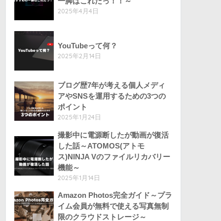
一脚はこれだっ！！～
2025年4月4日
YouTubeって何？
2025年2月14日
ブログ歴7年が考える個人メディ
アやSNSを運用するための3つの
ポイント
2025年1月24日
撮影中に電源断したが動画が復活
した話～ATOMOS(アトモ
ス)NINJA Vのファイルリカバリー
機能～
2025年1月14日
Amazon Photos完全ガイド～プラ
イム会員が無料で使える写真無制
限のクラウドストレージ～