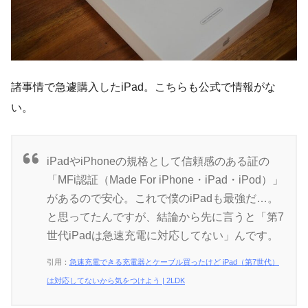
諸事情で急遽購入したiPad。こちらも公式で情報がな
い。
iPadやiPhoneの規格として信頼感のある証の
「MFi認証（Made For iPhone・iPad・iPod）」
があるので安心。これで僕のiPadも最強だ…。
と思ってたんですが、結論から先に言うと「第7
世代iPadは急速充電に対応してない」んです。
引用：
急速充電できる充電器とケーブル買ったけど iPad（第7世代）
は対応してないから気をつけよう | 2LDK