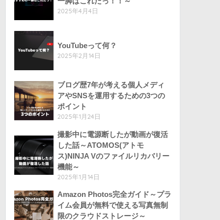
一脚はこれだっ！！～
2025年4月4日
YouTubeって何？
2025年2月14日
ブログ歴7年が考える個人メディ
アやSNSを運用するための3つの
ポイント
2025年1月24日
撮影中に電源断したが動画が復活
した話～ATOMOS(アトモ
ス)NINJA Vのファイルリカバリー
機能～
2025年1月14日
Amazon Photos完全ガイド～プラ
イム会員が無料で使える写真無制
限のクラウドストレージ～