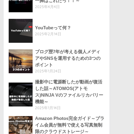
一脚はこれだっ！！～
2025年4月4日
YouTubeって何？
2025年2月14日
ブログ歴7年が考える個人メディ
アやSNSを運用するための3つの
ポイント
2025年1月24日
撮影中に電源断したが動画が復活
した話～ATOMOS(アトモ
ス)NINJA Vのファイルリカバリー
機能～
2025年1月14日
Amazon Photos完全ガイド～プラ
イム会員が無料で使える写真無制
限のクラウドストレージ～