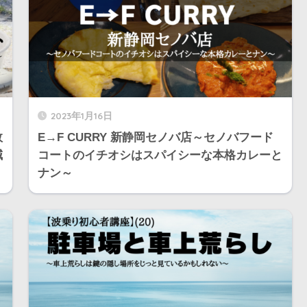
2023年1月16日
敗
E→F CURRY 新静岡セノバ店～セノバフード
減
コートのイチオシはスパイシーな本格カレーと
ナン～