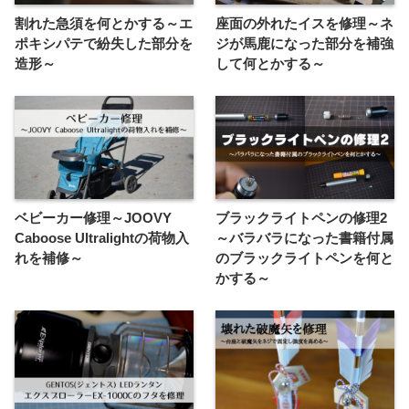
割れた急須を何とかする～エ
座面の外れたイスを修理～ネ
ポキシパテで紛失した部分を
ジが馬鹿になった部分を補強
造形～
して何とかする～
ベビーカー修理～JOOVY
ブラックライトペンの修理2
Caboose Ultralightの荷物入
～バラバラになった書籍付属
れを補修～
のブラックライトペンを何と
かする～