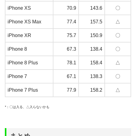
iPhone XS
70.9
143.6
〇
iPhone XS Max
77.4
157.5
△
iPhone XR
75.7
150.9
〇
iPhone 8
67.3
138.4
〇
iPhone 8 Plus
78.1
158.4
△
iPhone 7
67.1
138.3
〇
iPhone 7 Plus
77.9
158.2
△
*：〇は入る、△入らないかも