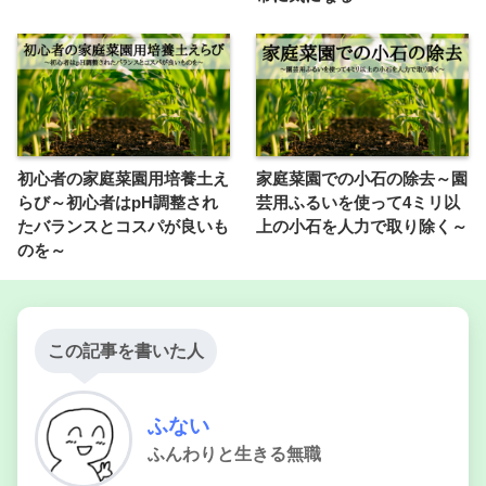
初心者の家庭菜園用培養土え
家庭菜園での小石の除去～園
らび～初心者はpH調整され
芸用ふるいを使って4ミリ以
たバランスとコスパが良いも
上の小石を人力で取り除く～
のを～
この記事を書いた人
ふない
ふんわりと生きる無職