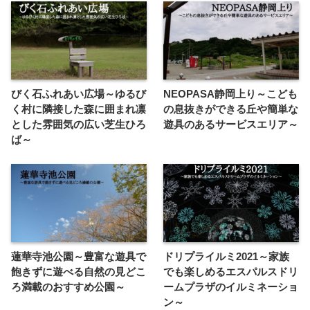
びく石ふれあい広場～ゆるび
NEOPASA静岡上り～こども
く村に隣接した森に囲まれ凛
の息抜きができる丘や簡単な
とした雰囲気の広い芝生ひろ
遊具のあるサービスエリア～
ば～
蓮華寺池公園～豊富な遊具で
ドリプライルミ2021～家族
飽きずに遊べる自然の見どこ
でも楽しめるエスパルスドリ
ろ満載のおすすめ公園～
ームプラザのイルミネーショ
ン～