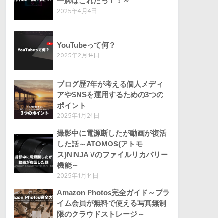
一脚はこれだっ！！～
2025年4月4日
YouTubeって何？
2025年2月14日
ブログ歴7年が考える個人メディ
アやSNSを運用するための3つの
ポイント
2025年1月24日
撮影中に電源断したが動画が復活
した話～ATOMOS(アトモ
ス)NINJA Vのファイルリカバリー
機能～
2025年1月14日
Amazon Photos完全ガイド～プラ
イム会員が無料で使える写真無制
限のクラウドストレージ～