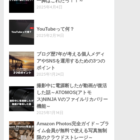
一脚はこれだっ！！～
2025年4月4日
YouTubeって何？
2025年2月14日
ブログ歴7年が考える個人メディ
アやSNSを運用するための3つの
ポイント
2025年1月24日
撮影中に電源断したが動画が復活
した話～ATOMOS(アトモ
ス)NINJA Vのファイルリカバリー
機能～
2025年1月14日
Amazon Photos完全ガイド～プラ
イム会員が無料で使える写真無制
限のクラウドストレージ～