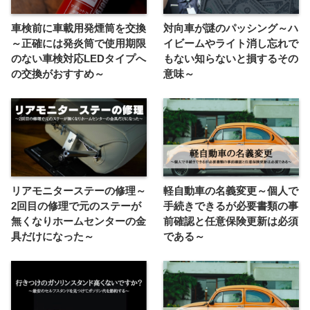
車検前に車載用発煙筒を交換
対向車が謎のパッシング～ハ
～正確には発炎筒で使用期限
イビームやライト消し忘れで
のない車検対応LEDタイプへ
もない知らないと損するその
の交換がおすすめ～
意味～
リアモニターステーの修理～
軽自動車の名義変更～個人で
2回目の修理で元のステーが
手続きできるが必要書類の事
無くなりホームセンターの金
前確認と任意保険更新は必須
具だけになった～
である～