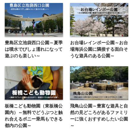
豊島区立池袋西口公園～夏季
お台場レインボー公園～お台
は噴水でびしょ濡れになって
場海浜公園に隣接する面白そ
遊ぶのも楽しい～
うな遊具のある公園～
板橋こども動物園（東板橋公
飛鳥山公園～豊富な遊具と自
園内）～無料でどうぶつと触
然の見どころがあるファミリ
れ合えるポニー乗馬もできる
ーに強くおすすめしたい公園
都内の公園～
～