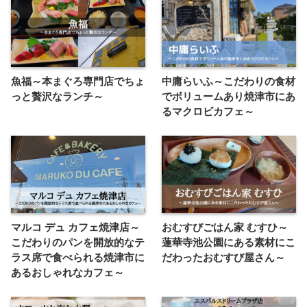
魚福～本まぐろ専門店でちょ
中庸らいふ～こだわりの食材
っと贅沢なランチ～
でボリュームあり焼津市にあ
るマクロビカフェ～
マルコ デュ カフェ焼津店～
おむすびごはん家 むすひ～
こだわりのパンを開放的なテ
蓮華寺池公園にある素材にこ
ラス席で食べられる焼津市に
だわったおむすび屋さん～
あるおしゃれなカフェ～