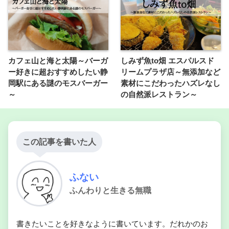
カフェ山と海と太陽～バーガ
しみず魚to畑 エスパルスド
ー好きに超おすすめしたい静
リームプラザ店～無添加など
岡駅にある謎のモスバーガー
素材にこだわったハズレなし
～
の自然派レストラン～
この記事を書いた人
ふない
ふんわりと生きる無職
書きたいことを好きなように書いています。だれかのお