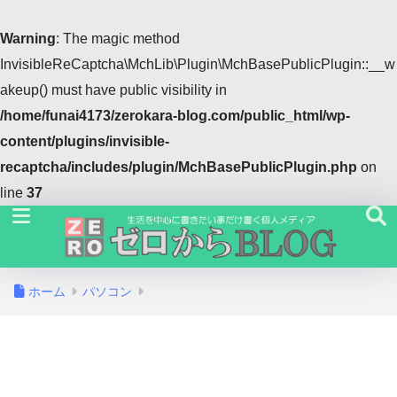
Warning
: The magic method
InvisibleReCaptcha\MchLib\Plugin\MchBasePublicPlugin::__w
akeup() must have public visibility in
/home/funai4173/zerokara-blog.com/public_html/wp-
content/plugins/invisible-
recaptcha/includes/plugin/MchBasePublicPlugin.php
on
line
37
ホーム
パソコン